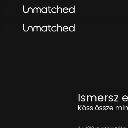
Ismersz e
Köss össze min
A kiváló eseményekhez 