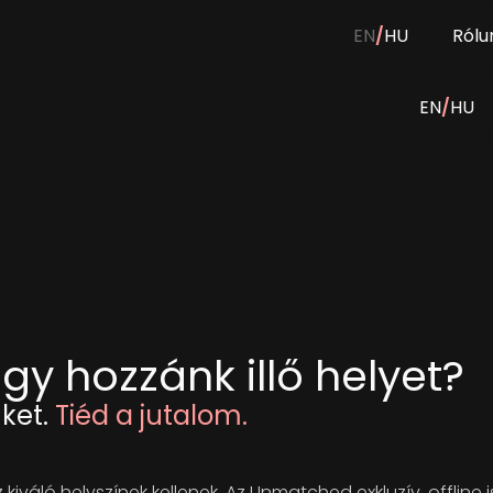
EN
/
HU
Rólu
EN
/
HU
gy hozzánk illő helyet?
ket.
Tiéd a jutalom.
kiváló helyszínek kellenek. Az Unmatched exkluzív, offline