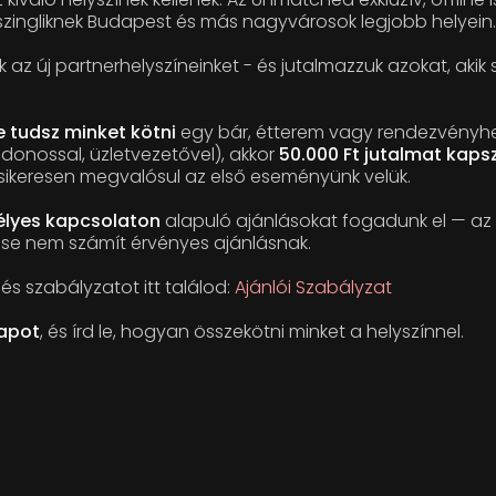
zingliknek Budapest és más nagyvárosok legjobb helyein.
az új partnerhelyszíneinket - és jutalmazzuk azokat, akik
 tudsz minket kötni
egy bár, étterem vagy rendezvényhe
donossal, üzletvezetővel), akkor
50.000 Ft jutalmat kaps
ikeresen megvalósul az első eseményünk velük.
élyes kapcsolaton
alapuló ajánlásokat fogadunk el — az 
se nem számít érvényes ajánlásnak.
 és szabályzatot itt találod:
Ajánlói Szabályzat
lapot
, és írd le, hogyan összekötni minket a helyszínnel.