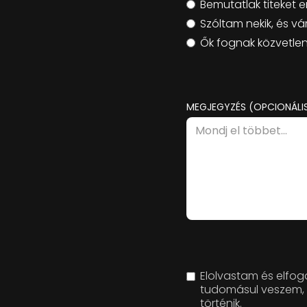
Bemutatlak titeket
Szóltam nekik, és v
Ők fognak közvetlenü
MEGJEGYZÉS (OPCIONÁLI
Elolvastam és elf
tudomásul veszem, h
történik.