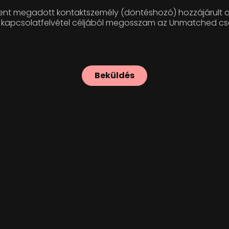
 fent megadott kontaktszemély (döntéshozó) hozzájárult 
ti kapcsolatfelvétel céljából megosszam az Unmatched cs
Stop swiping. Start meeting.