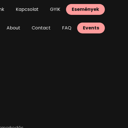
nk
Kapcsolat
GYIK
Események
About
Contact
FAQ
Events
 ismerkedős