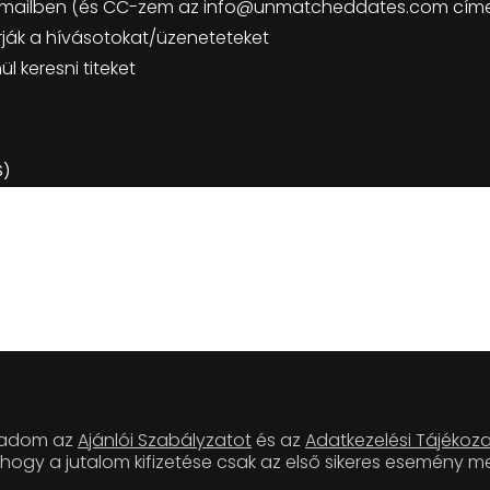
 emailben (és CC-zem az info@unmatcheddates.com címe
árják a hívásotokat/üzeneteteket
l keresni titeket
S)
ogadom az
Ajánlói Szabályzatot
és az
Adatkezelési Tájékoz
ogy a jutalom kifizetése csak az első sikeres esemény 