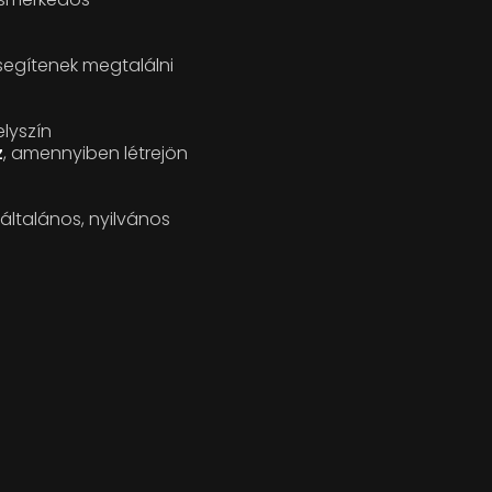
 segítenek megtalálni
lyszín
z
, amennyiben létrejön
általános, nyilvános