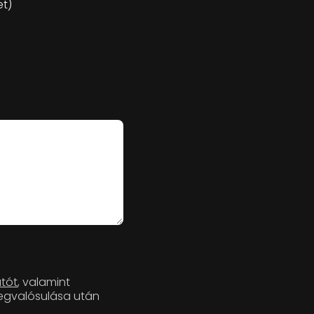
t)
atót
, valamint
megvalósulása után