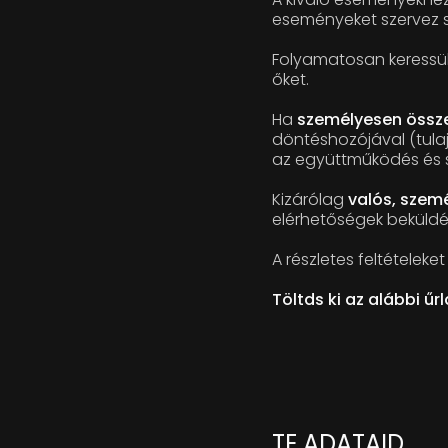
eseményeket szervez s
Folyamatosan keressük 
őket.
Ha
személyesen össze
döntéshozójával (tulaj
az együttműködés és s
Kizárólag
valós, szem
elérhetőségek beküldé
A részletes feltételeket
Töltds ki az alábbi űr
TE ADATAID